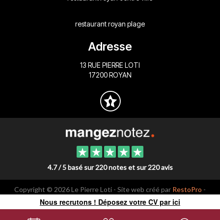
restaurant royan plage
Adresse
13 RUE PIERRE LOTI
17200 ROYAN
4.7 / 5 basé sur 220 notes et sur 220 avis
Copyright © 2026 Le Pierre Loti - Site web créé par
RestoPro
-
mentions légales
Nous recrutons ! Déposez votre CV par ici