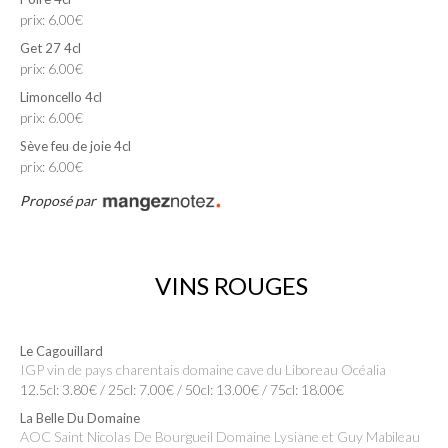
prix: 6.00€
Get 27 4cl
prix: 6.00€
Limoncello 4cl
prix: 6.00€
Sève feu de joie 4cl
prix: 6.00€
Proposé par
VINS ROUGES
Le Cagouillard
IGP vin de pays charentais domaine cave du Liboreau Océalia
12.5cl: 3.80€ / 25cl: 7.00€ / 50cl: 13.00€ / 75cl: 18.00€
La Belle Du Domaine
AOC Saint Nicolas De Bourgueil Domaine Lysiane et Guy Mabileau