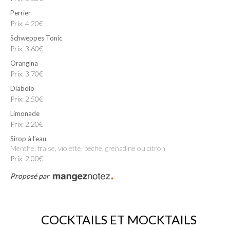
Perrier
Prix: 4.20€
Schweppes Tonic
Prix: 3.60€
Orangina
Prix: 3.70€
Diabolo
Prix: 2.50€
Limonade
Prix: 2.20€
Sirop à l’eau
menthe, fraise, violette, pêche, grenadine ou citron
Prix: 2.00€
Proposé par
COCKTAILS ET MOCKTAILS