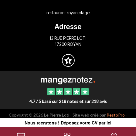
restaurant royan plage
Adresse
13 RUE PIERRE LOTI
17200 ROYAN
4.7 / 5 basé sur 218 notes et sur 218 avis
Copyright © 2026 Le Pierre Loti - Site web créé par
RestoPro
-
mentions légales
Nous recrutons ! Déposez votre CV par ici